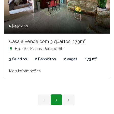
R$ 450.000
Casa à Venda com 3 quartos, 173m²
Bal Tres Marias, Peruíbe-SP
3 Quartos
2 Banheiros
2 Vagas
173 m²
Mais informações
‹
1
›