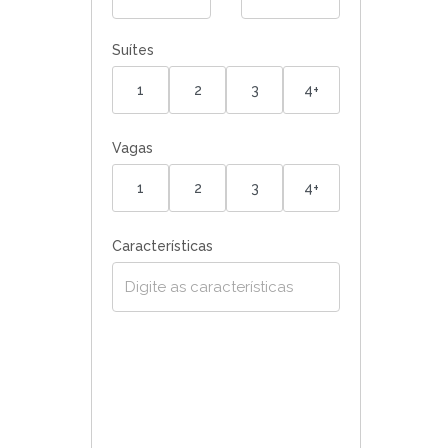
Suítes
1
2
3
4+
Vagas
1
2
3
4+
Características