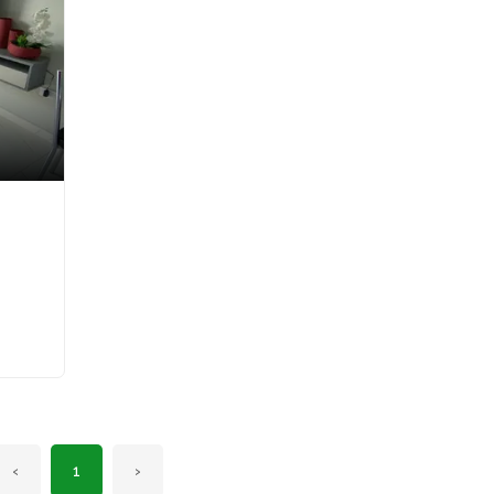
²
‹
1
›