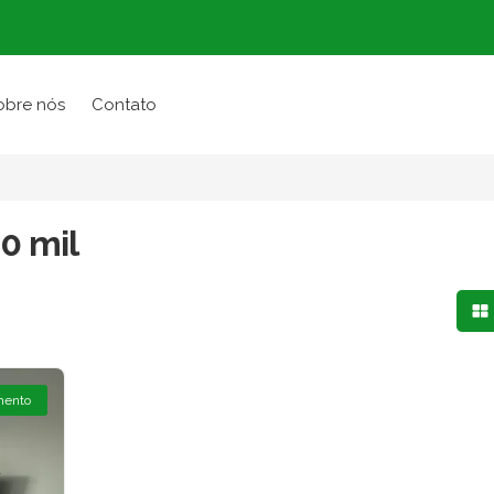
obre nós
Contato
0 mil
Mo
mento