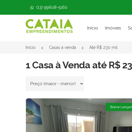
(13) 99608-5160
Página inicial
Início
Imóveis
S
Início
Casas à venda
Até R$ 230 mil
1 Casa à Venda até R$ 23
Ordenar por
Breve Lança